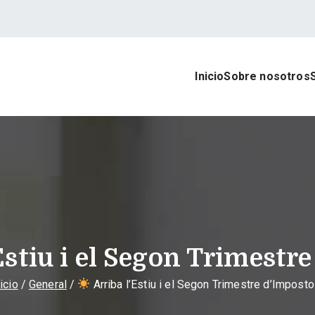
Inicio
Sobre nosotros
rat Asesores
 contable, laboral y mercantil
Estiu i el Segon Trimestr
icio
General
Arriba l’Estiu i el Segon Trimestre d’Imposto