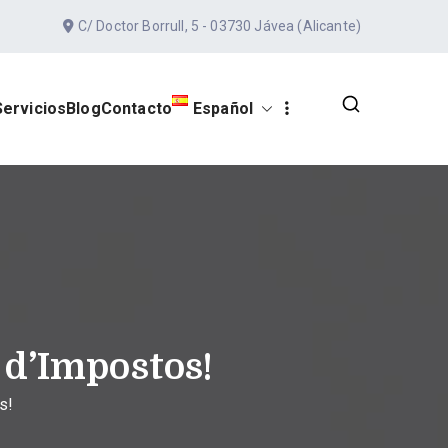
C/ Doctor Borrull, 5 - 03730 Jávea (Alicante)
Servicios
Blog
Contacto
Español
e d’Impostos!
s!