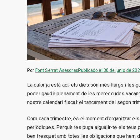
Por
Font Serrat Asesores
Publicado el
30 de junio de 20
La calor ja està ací, els dies són més llargs i le
poder gaudir plenament de les merescudes vacance
nostre calendari fiscal: el tancament del segon tri
Com cada trimestre, és el moment d’organitzar els 
periòdiques. Perquè res puga aigualir-te els teus p
ben fresquet amb totes les obligacions que hem de