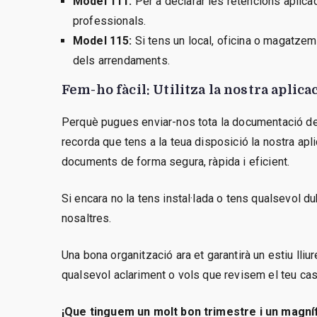
Model 111:
Per a declarar les retencions aplica
professionals.
Model 115:
Si tens un local, oficina o magatzem
dels arrendaments.
Fem-ho fàcil: Utilitza la nostra aplica
Perquè pugues enviar-nos tota la documentació d
recorda que tens a la teua disposició la nostra apli
documents de forma segura, ràpida i eficient.
Si encara no la tens instal·lada o tens qualsevol 
nosaltres.
Una bona organització ara et garantirà un estiu lli
qualsevol aclariment o vols que revisem el teu cas 
¡Que tinguem un molt bon trimestre i un magnífic