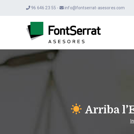
Saltar
96 646 23 55 -
info@fontserrat-asesores.com
al
contenido
Font Ser
Asesoría fiscal,
Arriba l’
In