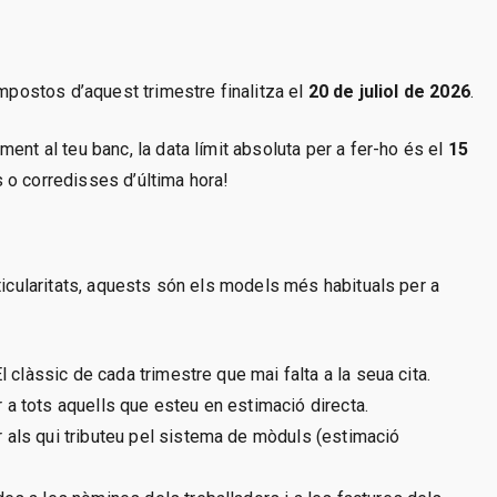
impostos d’aquest trimestre finalitza el
20 de juliol de 2026
.
ent al teu banc, la data límit absoluta per a fer-ho és el
15
es o corredisses d’última hora!
ticularitats, aquests són els models més habituals per a
El clàssic de cada trimestre que mai falta a la seua cita.
 a tots aquells que esteu en estimació directa.
 als qui tributeu pel sistema de mòduls (estimació