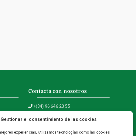
Contacta con nosotros
+(34) 96 646 23 55
info@fontserrat-asesores.com
Gestionar el consentimiento de las cookies
C/ Doctor Borrull, 5 – 03730 Xàbia
(Alicante)
 mejores experiencias, utilizamos tecnologías como las cookies