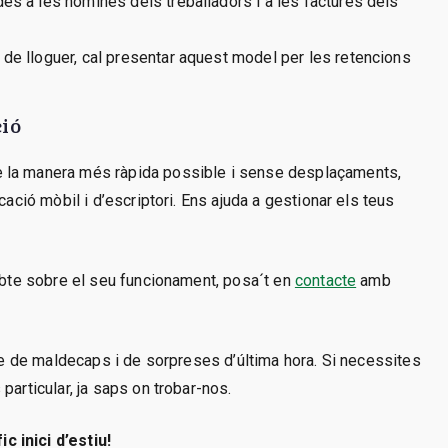
des a les nòmines dels treballadors i a les factures dels
 de lloguer, cal presentar aquest model per les retencions
ció
e la manera més ràpida possible i sense desplaçaments,
cació mòbil i d’escriptori. Ens ajuda a gestionar els teus
dubte sobre el seu funcionament, posa´t en
contacte
amb
ure de maldecaps i de sorpreses d’última hora. Si necessites
particular, ja saps on trobar-nos.
 inici d’estiu!