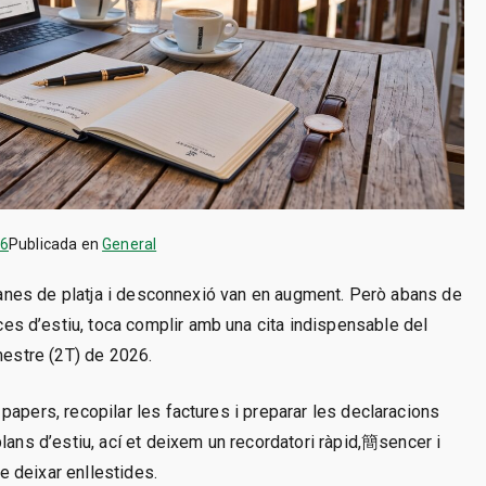
26
Publicada en
General
s ganes de platja i desconnexió van en augment. Però abans de
s d’estiu, toca complir amb una cita indispensable del
mestre (2T) de 2026.
papers, recopilar les factures i preparar les declaracions
lans d’estiu, ací et deixem un recordatori ràpid,簡sencer i
 deixar enllestides.