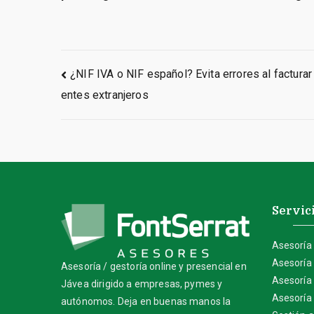
Navegación
¿NIF IVA o NIF español? Evita errores al facturar 
entes extranjeros
de
entradas
Servic
Asesoría 
Asesoría 
Asesoría / gestoría online y presencial en
Asesoría
Jávea dirigido a empresas, pymes y
Asesoría
autónomos. Deja en buenas manos la