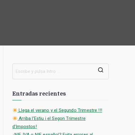
B
u
s
Entradas recientes
c
a
Llega el verano y el Segundo Trimestre !!!
r
Arriba l’Estiu i el Segon Trimestre
:
d’Impostos!
¿NIF IVA o NIF español? Evita errores al