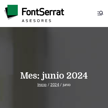
Saltar
al
contenido
Font Serrat
Asesoría fiscal,
contable, laboral y
Asesores
mercantil
Mes:
junio 2024
Inicio
2024
junio