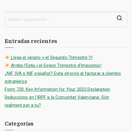
B
u
s
Entradas recientes
c
a
Llega el verano y el Segundo Trimestre !!!
r
Arriba l’Estiu i el Segon Trimestre d’Impostos!
:
¿NIF IVA o NIF español? Evita errores al facturar a clientes
extranjeros
Form 720: Key Information for Your 2025 Declaration
Deduccions en l’IRPF a la Comunitat Valenciana: Són
realment per a tu?
Categorías