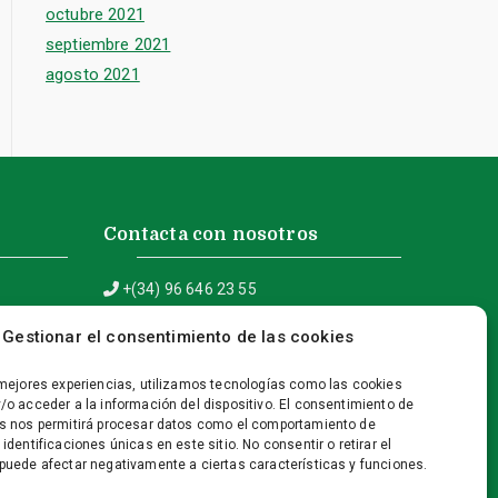
octubre 2021
septiembre 2021
agosto 2021
Contacta con nosotros
+(34) 96 646 23 55
info@fontserrat-asesores.com
Gestionar el consentimiento de las cookies
C/ Doctor Borrull, 5 – 03730 Xàbia
(Alicante)
 mejores experiencias, utilizamos tecnologías como las cookies
/o acceder a la información del dispositivo. El consentimiento de
s nos permitirá procesar datos como el comportamiento de
identificaciones únicas en este sitio. No consentir o retirar el
puede afectar negativamente a ciertas características y funciones.