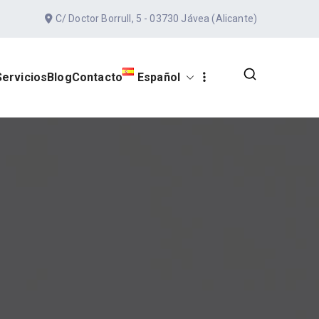
C/ Doctor Borrull, 5 - 03730 Jávea (Alicante)
Servicios
Blog
Contacto
Español