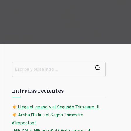
B
u
s
Entradas recientes
c
a
Llega el verano y el Segundo Trimestre !!!
r
Arriba l’Estiu i el Segon Trimestre
:
d’Impostos!
¿NIF IVA o NIF español? Evita errores al