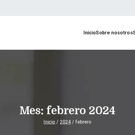
Inicio
Sobre nosotros
rat Asesores
 contable, laboral y mercantil
Mes:
febrero 2024
Inicio
2024
febrero