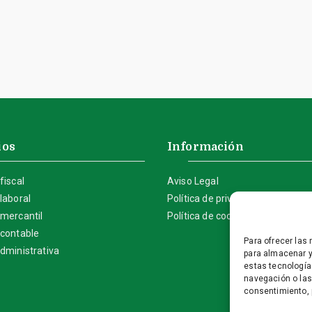
ios
Información
fiscal
Aviso Legal
laboral
Política de privacidad
 mercantil
Política de cookies (UE)
 contable
Para ofrecer las
dministrativa
para almacenar y
estas tecnología
navegación o las 
consentimiento, 