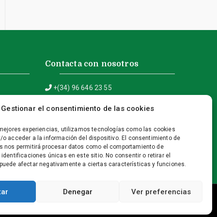
Contacta con nosotros
+(34) 96 646 23 55
info@fontserrat-asesores.com
Gestionar el consentimiento de las cookies
C/ Doctor Borrull, 5 – 03730 Xàbia
(Alicante)
 mejores experiencias, utilizamos tecnologías como las cookies
/o acceder a la información del dispositivo. El consentimiento de
s nos permitirá procesar datos como el comportamiento de
identificaciones únicas en este sitio. No consentir o retirar el
puede afectar negativamente a ciertas características y funciones.
tar
Denegar
Ver preferencias