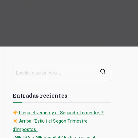
B
u
s
Entradas recientes
c
a
Llega el verano y el Segundo Trimestre !!!
r
Arriba l’Estiu i el Segon Trimestre
:
d’Impostos!
¿NIF IVA o NIF español? Evita errores al