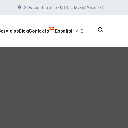
C/ Doctor Borrull, 5 - 03730 Jávea (Alicante)
Servicios
Blog
Contacto
Español