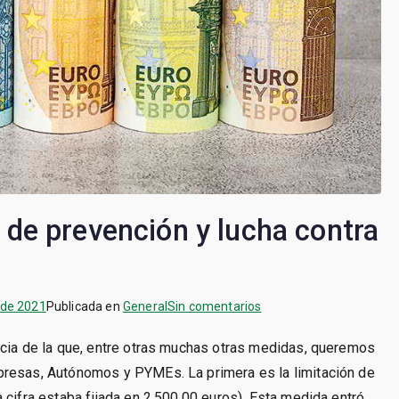
de prevención y lucha contra
en
 de 2021
Publicada en
General
Sin comentarios
LEY
ncia de la que, entre otras muchas otras medidas, queremos
11/2021
presas, Autónomos y PYMEs. La primera es la limitación de
de
medidas
 cifra estaba fijada en 2.500,00 euros). Esta medida entró