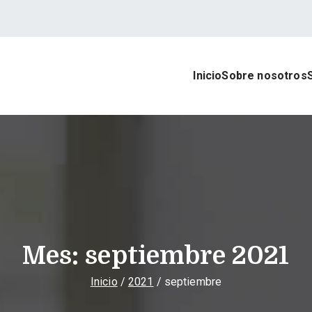
Inicio
Sobre nosotros
rat Asesores
 contable, laboral y mercantil
Mes:
septiembre 2021
Inicio
2021
septiembre