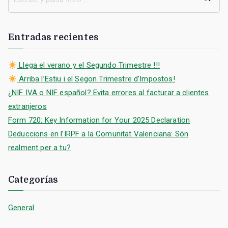
B
u
s
Entradas recientes
c
a
Llega el verano y el Segundo Trimestre !!!
r
Arriba l’Estiu i el Segon Trimestre d’Impostos!
:
¿NIF IVA o NIF español? Evita errores al facturar a clientes
extranjeros
Form 720: Key Information for Your 2025 Declaration
Deduccions en l’IRPF a la Comunitat Valenciana: Són
realment per a tu?
Categorías
General