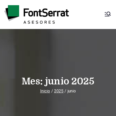
Saltar
al
contenido
Font Serrat
Asesoría fiscal,
contable, laboral y
Asesores
mercantil
Mes:
junio 2025
Inicio
2025
junio