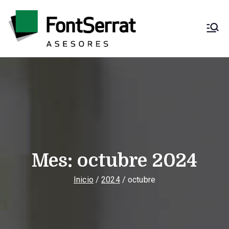
Saltar
al
contenido
Font Serrat
Asesoría fiscal,
contable, laboral y
Asesores
mercantil
Mes:
octubre 2024
Inicio
2024
octubre