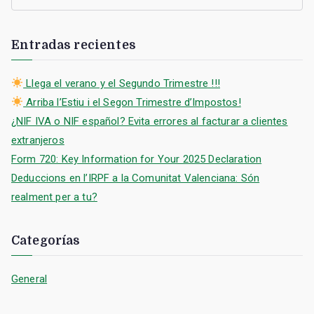
B
u
s
Entradas recientes
c
a
Llega el verano y el Segundo Trimestre !!!
r
Arriba l’Estiu i el Segon Trimestre d’Impostos!
:
¿NIF IVA o NIF español? Evita errores al facturar a clientes
extranjeros
Form 720: Key Information for Your 2025 Declaration
Deduccions en l’IRPF a la Comunitat Valenciana: Són
realment per a tu?
Categorías
General