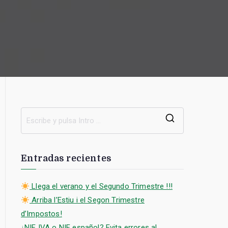
B
u
s
Entradas recientes
c
a
Llega el verano y el Segundo Trimestre !!!
r
Arriba l’Estiu i el Segon Trimestre
:
d’Impostos!
¿NIF IVA o NIF español? Evita errores al