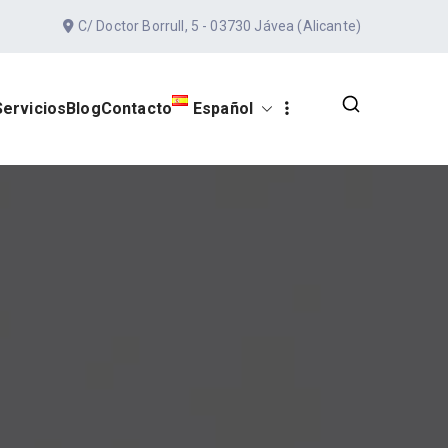
C/ Doctor Borrull, 5 - 03730 Jávea (Alicante)
Servicios
Blog
Contacto
Español