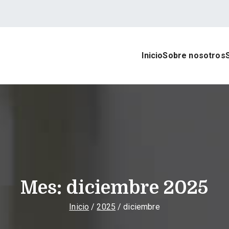
Inicio
Sobre nosotros
rat Asesores
 contable, laboral y mercantil
Mes:
diciembre 2025
Inicio
2025
diciembre