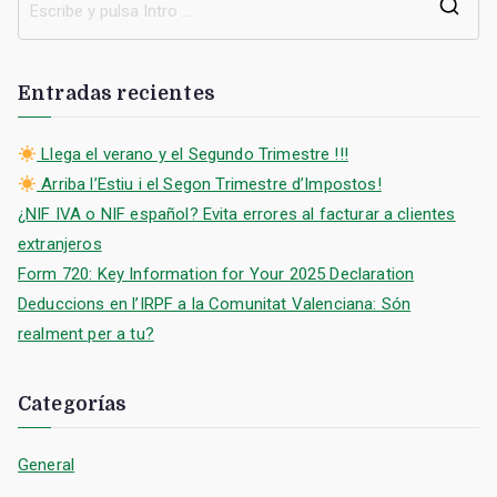
B
u
s
Entradas recientes
c
a
Llega el verano y el Segundo Trimestre !!!
r
Arriba l’Estiu i el Segon Trimestre d’Impostos!
:
¿NIF IVA o NIF español? Evita errores al facturar a clientes
extranjeros
Form 720: Key Information for Your 2025 Declaration
Deduccions en l’IRPF a la Comunitat Valenciana: Són
realment per a tu?
Categorías
General