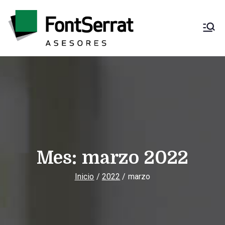
Saltar
al
contenido
Font Serrat
Asesoría fiscal,
contable, laboral y
Asesores
mercantil
Mes:
marzo 2022
Inicio
2022
marzo