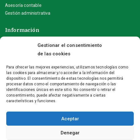
Asesoría contable
Gestión administrativa
Información
Gestionar el consentimiento
Aviso Legal
Política de privacidad
de las cookies
Política de cookies (UE)
Para ofrecer las mejores experiencias, utilizamos tecnologías como
las cookies para almacenar y/o acceder a la información del
Contacta con nosotros
dispositivo. El consentimiento de estas tecnologías nos permitirá
procesar datos como el comportamiento de navegación o las
identificaciones únicas en este sitio. No consentir o retirar el
+(34) 96 646 23 55
consentimiento, puede afectar negativamente a ciertas
características y funciones.
info@fontserrat-asesores.com
C/ Doctor Borrull, 5 – 03730 Xàbia (Alicante)
Aceptar
Denegar