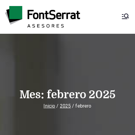
Saltar
al
contenido
Font Serrat
Asesoría fiscal,
contable, laboral y
Asesores
mercantil
Mes:
febrero 2025
Inicio
2025
febrero