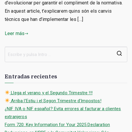
d’evolucionar per garantir el compliment de la normativa.
En aquest article, t’explicarem quins són els canvis
tècnics que han d’implementar les […]
Leer más
B
u
s
Entradas recientes
c
a
Llega el verano y el Segundo Trimestre !!!
r
Arriba l’Estiu i el Segon Trimestre d’Impostos!
:
¿NIF IVA o NIF español? Evita errores al facturar a clientes
extranjeros
Form 720: Key Information for Your 2025 Declaration