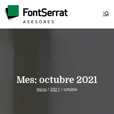
Saltar
al
contenido
Font Serrat
Asesoría fiscal,
contable, laboral y
Asesores
mercantil
Mes:
octubre 2021
Inicio
2021
octubre