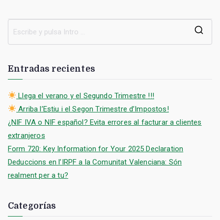
B
u
s
Entradas recientes
c
a
Llega el verano y el Segundo Trimestre !!!
r
Arriba l’Estiu i el Segon Trimestre d’Impostos!
:
¿NIF IVA o NIF español? Evita errores al facturar a clientes
extranjeros
Form 720: Key Information for Your 2025 Declaration
Deduccions en l’IRPF a la Comunitat Valenciana: Són
realment per a tu?
Categorías