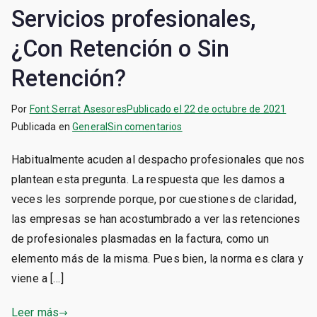
Servicios profesionales,
¿Con Retención o Sin
Retención?
Por
Font Serrat Asesores
Publicado el
22 de octubre de 2021
en
Publicada en
General
Sin comentarios
Servicios
Habitualmente acuden al despacho profesionales que nos
profesionales,
plantean esta pregunta. La respuesta que les damos a
¿Con
Retención
veces les sorprende porque, por cuestiones de claridad,
o
las empresas se han acostumbrado a ver las retenciones
Sin
de profesionales plasmadas en la factura, como un
Retención?
elemento más de la misma. Pues bien, la norma es clara y
viene a […]
Leer más