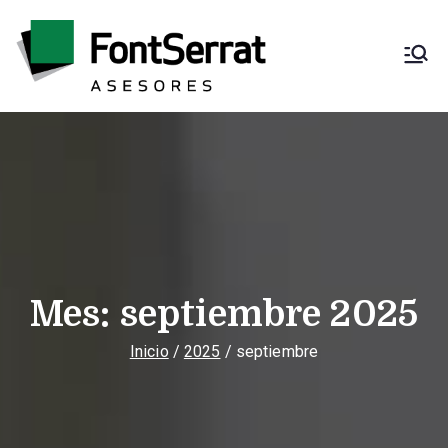
Saltar
al
contenido
Font Serrat
Asesoría fiscal,
contable, laboral y
Asesores
mercantil
Mes:
septiembre 2025
Inicio
2025
septiembre