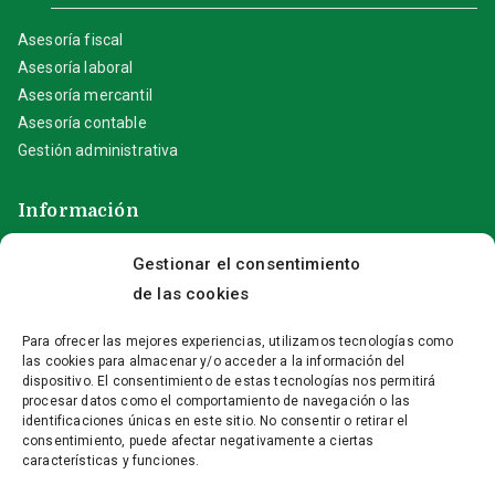
Asesoría fiscal
Asesoría laboral
Asesoría mercantil
Asesoría contable
Gestión administrativa
Información
Gestionar el consentimiento
Aviso Legal
Política de privacidad
de las cookies
Política de cookies (UE)
Para ofrecer las mejores experiencias, utilizamos tecnologías como
las cookies para almacenar y/o acceder a la información del
Contacta con nosotros
dispositivo. El consentimiento de estas tecnologías nos permitirá
procesar datos como el comportamiento de navegación o las
identificaciones únicas en este sitio. No consentir o retirar el
+(34) 96 646 23 55
consentimiento, puede afectar negativamente a ciertas
características y funciones.
info@fontserrat-asesores.com
C/ Doctor Borrull, 5 – 03730 Xàbia (Alicante)