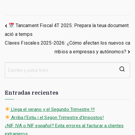
Navegación
Tancament Fiscal 4T 2025: Prepara la teua document
ació a temps
de
Claves Fiscales 2025-2026: ¿Cómo afectan los nuevos ca
mbios a empresas y autónomos?
entradas
B
u
s
Entradas recientes
c
a
Llega el verano y el Segundo Trimestre !!!
r
Arriba l’Estiu i el Segon Trimestre d’Impostos!
:
¿NIF IVA o NIF español? Evita errores al facturar a clientes
extranjeros