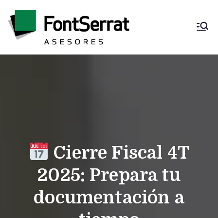
Saltar
al
contenido
Font Serrat
Asesoría fiscal,
contable, laboral y
Asesores
mercantil
Cierre Fiscal 4T
2025: Prepara tu
documentación a