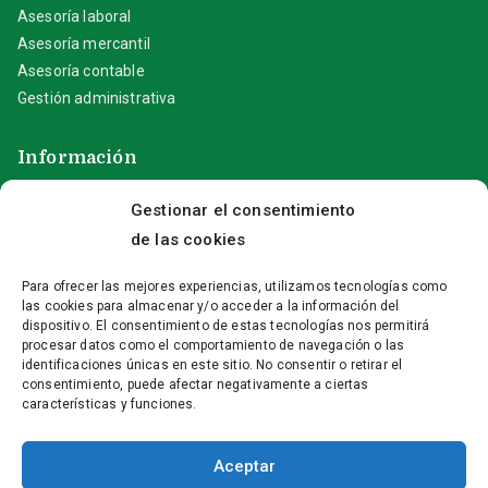
Asesoría laboral
Asesoría mercantil
Asesoría contable
Gestión administrativa
Información
Gestionar el consentimiento
Aviso Legal
Política de privacidad
de las cookies
Política de cookies (UE)
Para ofrecer las mejores experiencias, utilizamos tecnologías como
las cookies para almacenar y/o acceder a la información del
Contacta con nosotros
dispositivo. El consentimiento de estas tecnologías nos permitirá
procesar datos como el comportamiento de navegación o las
identificaciones únicas en este sitio. No consentir o retirar el
+(34) 96 646 23 55
consentimiento, puede afectar negativamente a ciertas
características y funciones.
info@fontserrat-asesores.com
C/ Doctor Borrull, 5 – 03730 Xàbia (Alicante)
Aceptar