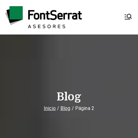
Saltar
al
contenido
Font Serrat
Asesoría fiscal,
contable, laboral y
Asesores
mercantil
Blog
Inicio
Blog
Página 2