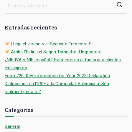
entradas
B
u
s
Entradas recientes
c
a
Llega el verano y el Segundo Trimestre !!!
r
Arriba l’Estiu i el Segon Trimestre d’Impostos!
:
¿NIF IVA o NIF español? Evita errores al facturar a clientes
extranjeros
Form 720: Key Information for Your 2025 Declaration
Deduccions en l’IRPF a la Comunitat Valenciana: Són
realment per a tu?
Categorías
General